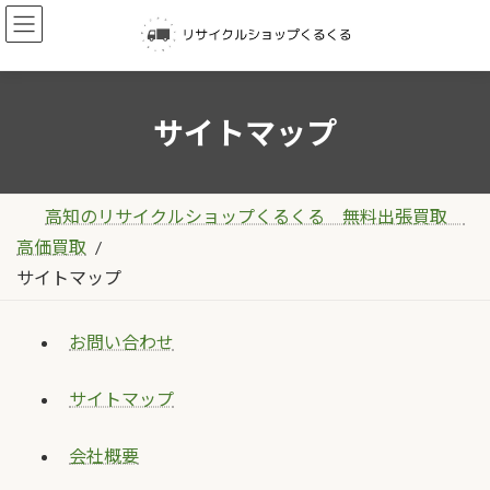
コ
ナ
ン
ビ
テ
ゲ
ン
ー
サイトマップ
ツ
シ
へ
ョ
ス
ン
高知のリサイクルショップくるくる 無料出張買取
キ
に
高価買取
ッ
移
サイトマップ
プ
動
お問い合わせ
サイトマップ
会社概要